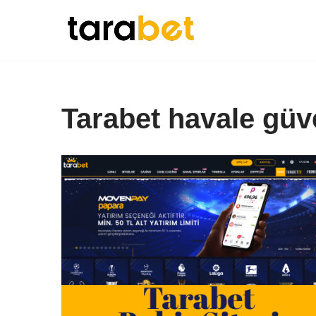
İçeriğe
geç
Tarabet havale güve