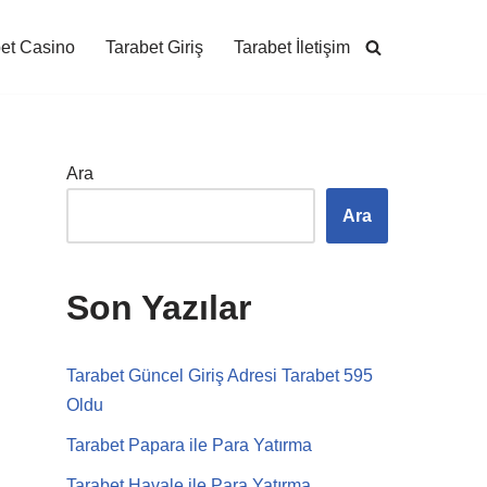
et Casino
Tarabet Giriş
Tarabet İletişim
Ara
Ara
Son Yazılar
Tarabet Güncel Giriş Adresi Tarabet 595
Oldu
Tarabet Papara ile Para Yatırma
Tarabet Havale ile Para Yatırma