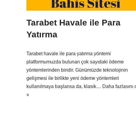
Tarabet Havale ile Para
Yatırma
Tarabet havale ile para yatırma yöntemi
platformumuzda bulunan çok sayıdaki ödeme
yöntemlerinden biridir. Günümüzde teknolojinin
gelişmesi ile birlikte yeni ödeme yöntemleri
kullanılmaya başlansa da, klasik…
Daha fazlasını 
»